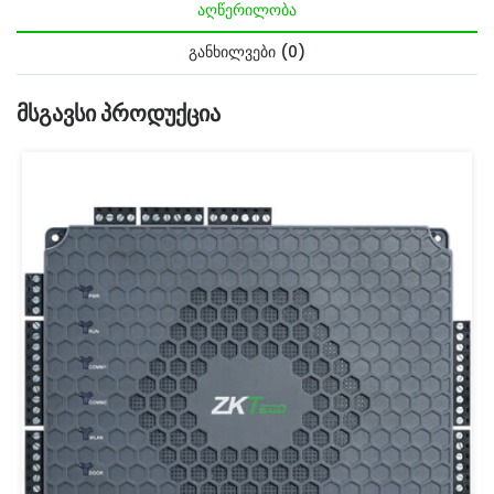
ᲐᲦᲬᲔᲠᲘᲚᲝᲑᲐ
ᲒᲐᲜᲮᲘᲚᲕᲔᲑᲘ (0)
Მსგავსი Პროდუქცია