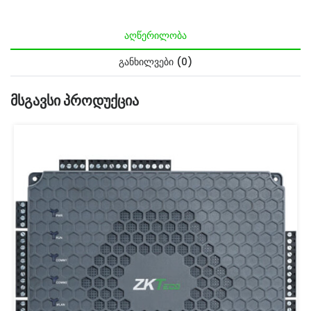
ᲐᲦᲬᲔᲠᲘᲚᲝᲑᲐ
ᲒᲐᲜᲮᲘᲚᲕᲔᲑᲘ (0)
Მსგავსი Პროდუქცია