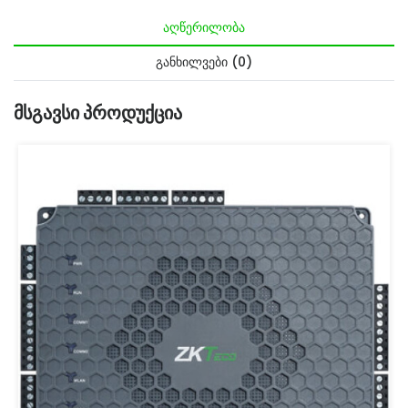
ᲐᲦᲬᲔᲠᲘᲚᲝᲑᲐ
ᲒᲐᲜᲮᲘᲚᲕᲔᲑᲘ (0)
Მსგავსი Პროდუქცია