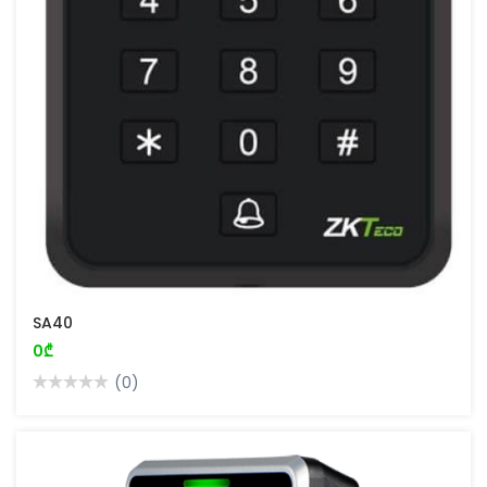
SA40
0₾
(0)