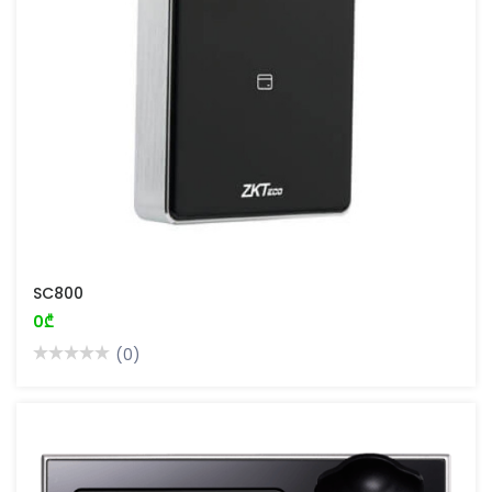
SC800
0₾
(0)