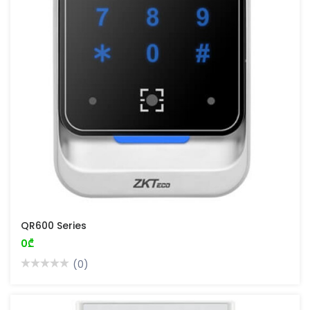
QR600 Series
0₾
(0)