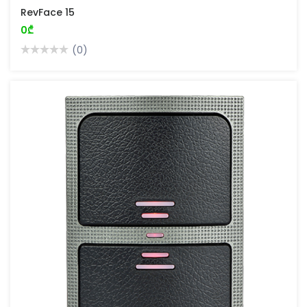
RevFace 15
0₾
(0)