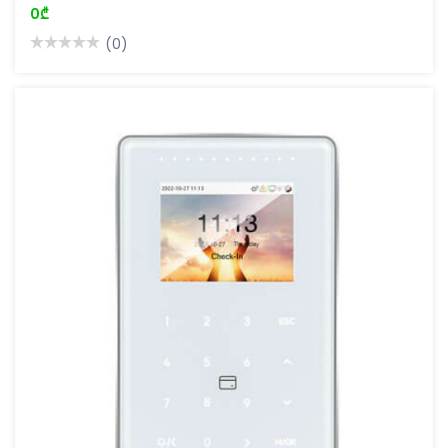
0₾
(0)