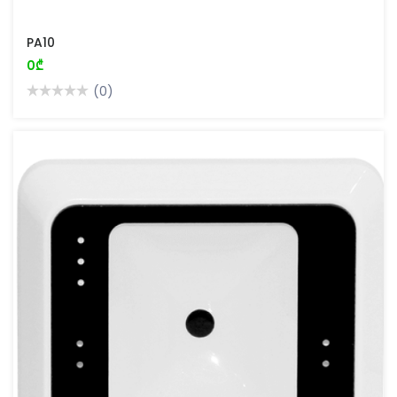
PA10
0₾
(0)