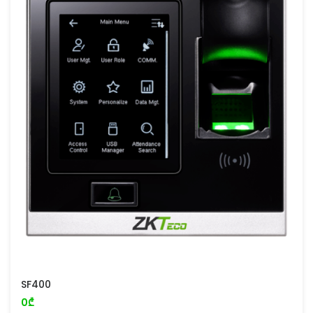
SF400
0₾