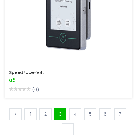
SpeedFace-V4L
0₾
(0)
‹
1
2
3
4
5
6
7
›