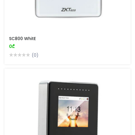
SC800 WhitE
0₾
(0)