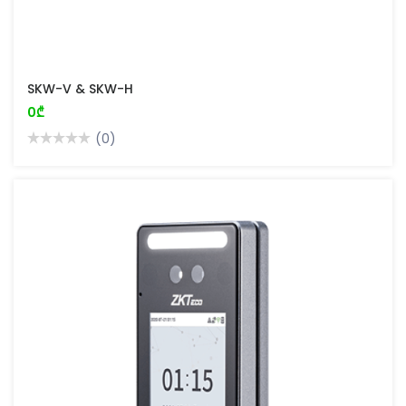
SKW-V & SKW-H
0₾
(0)